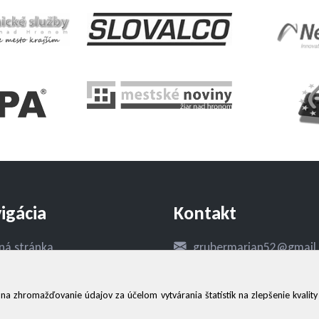
igácia
Kontakt
ná stránka
grubermarian52@gmail
be
+421 904 306 361
 zhromažďovanie údajov za účelom vytvárania štatistík na zlepšenie kvality
akt