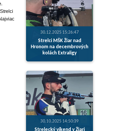
e.
 Strelci
Najviac
30.12.2025 15:26:47
Strelci MŠK Žiar nad
Hronom na decembrových
kolách Extraligy
30.10.2025 14:50:39
Strelecký víkend v Žiari