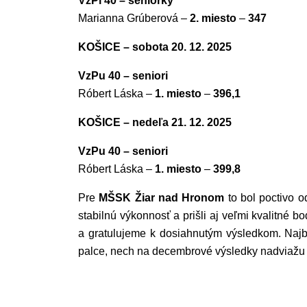
VzPi 40 – seniorky
Marianna Grúberová –
2. miesto
–
347
KOŠICE – sobota 20. 12. 2025
VzPu 40 – seniori
Róbert Láska –
1. miesto
–
396,1
KOŠICE – nedeľa 21. 12. 2025
VzPu 40 – seniori
Róbert Láska –
1. miesto
–
399,8
Pre
MŠSK Žiar nad Hronom
to bol poctivo o
stabilnú výkonnosť a prišli aj veľmi kvalitné
a gratulujeme k dosiahnutým výsledkom. Najbl
palce, nech na decembrové výsledky nadviažu 