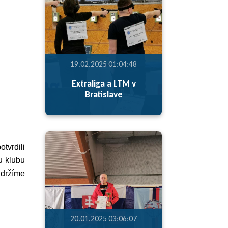
19.02.2025 01:04:48
Extraliga a LTM v
Bratislave
tvrdili
u klubu
 držíme
20.01.2025 03:06:07