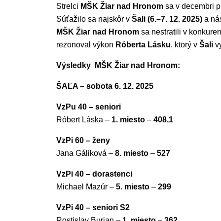
Strelci
MŠK Žiar nad Hronom
sa v decembri pr
Súťažilo sa najskôr v
Šali (6.–7. 12. 2025)
a ná
MŠK Žiar nad Hronom
sa nestratili v konkure
rezonoval výkon
Róberta Lásku
, ktorý v
Šali
vy
Výsledky MŠK Žiar nad Hronom:
ŠAĽA – sobota 6. 12. 2025
VzPu 40 – seniori
Róbert Láska –
1. miesto
–
408,1
VzPi 60 – ženy
Jana Gáliková –
8. miesto
–
527
VzPi 40 – dorastenci
Michael Mazúr –
5. miesto
–
299
VzPi 40 – seniori S2
Rostislav Burian –
1. miesto
–
362