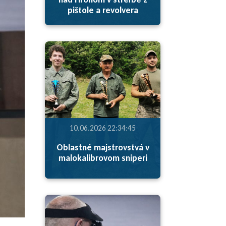
pištole a revolvera
10.06.2026 22:34:45
Oblastné majstrovstvá v
malokalibrovom sniperi