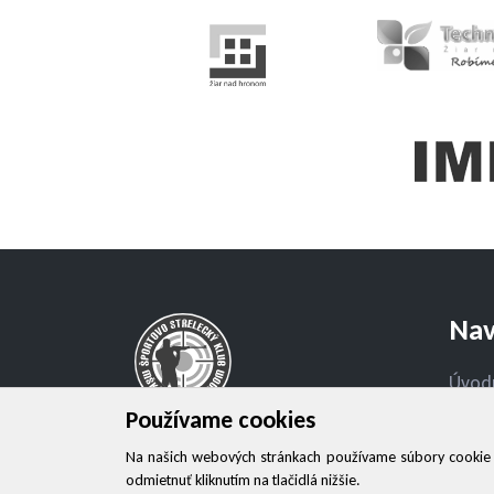
Nav
Úvod
Používame cookies
O klu
Mestský športový klub Žiar nad
Na našich webových stránkach používame súbory cookie na
Kont
Hronom, spol. s r.o.
odmietnuť kliknutím na tlačidlá nižšie.