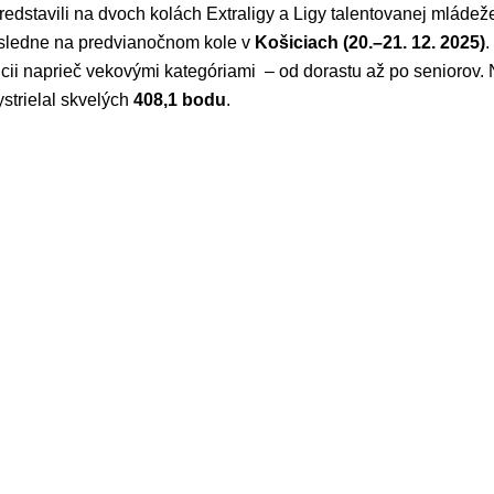
edstavili na dvoch kolách Extraligy a Ligy talentovanej mládež
sledne na predvianočnom kole v
Košiciach (20.–21. 12. 2025)
.
ncii naprieč vekovými kategóriami
– od dorastu až po seniorov. 
strielal skvelých
408,1 bodu
.