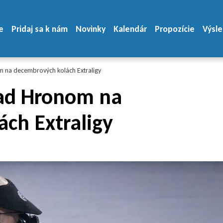
e
Pridaj sa k nám
Novinky
Kalendár
Propozície
Výsle
m na decembrových kolách Extraligy
nad Hronom na
ch Extraligy