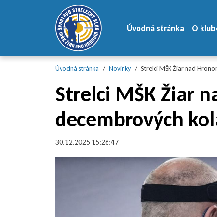
Preskočiť na obsah
Preskočiť na hlavné menu
Úvodná stránka
O klub
Úvodná stránka
Novinky
Strelci MŠK Žiar nad Hrono
Strelci MŠK Žiar 
decembrových kolá
30.12.2025 15:26:47