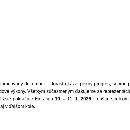
dpracovaný december – dorast ukázal pekný progres, seniori po
 bodové výkony. Všetkým zúčastneným ďakujeme za reprezentáci
ižšie pokračuje Extraliga
10. – 11. 1. 2026
– našim strelcom
aj v ďalšom kole.