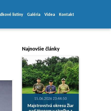
dkové listiny
Galéria
Videa
Kontakt
Najnovšie články
15.06.2026 23:44:50
Majstrovstvá okresu Žiar
nad Hronom v streľbe z