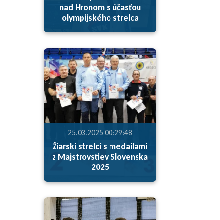
nad Hronom s účasťou
olympijského strelca
25.03.2025 00:29:48
Žiarski strelci s medailami
z Majstrovstiev Slovenska
2025